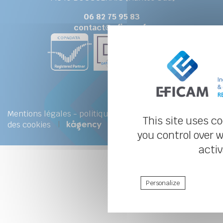
06 82 75 95 83
contact@eficam.fr
Mentions légales
-
politique de confidentialité
-
Gestion
This site uses c
des cookies
|
you control over 
acti
Personalize