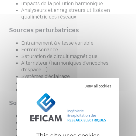
Impacts de la pollution harmonique
Analyseurs et enregistreurs utilisés en
qualimétrie des réseaux
Sources perturbatrices
Entraînement à vitesse variable
Ferrorésonance
Saturation de circuit magnétique
Alternateur (harmoniques d’encoches,
d’espace...)
Systèmes d’éclairage
Four à arc
Deny all cookies
Harmoniques et condensateurs
Solutions contre les harmoniques
Self de limitation
Self anti-harmonique
Shunt résonant à n ordre(s)
Facteur de qualité des shunts. Bande