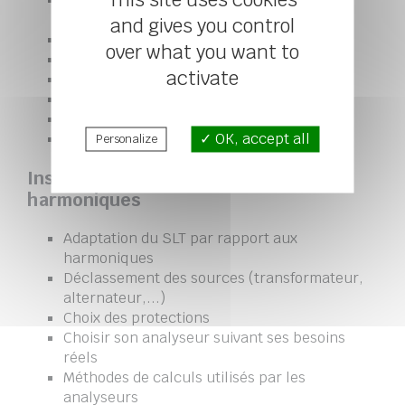
This site uses cookies
passante
and gives you control
Filtre amorti
over what you want to
Bobine zig-zag
activate
Filtrage actif et hybride
Confinement par couplages particuliers
Phase-shifting
Pont hexaphasé et dodécaphasé
OK, accept all
Personalize
Installations électriques et
harmoniques
Adaptation du SLT par rapport aux
harmoniques
Déclassement des sources (transformateur,
alternateur,...)
Choix des protections
Choisir son analyseur suivant ses besoins
réels
Méthodes de calculs utilisés par les
analyseurs