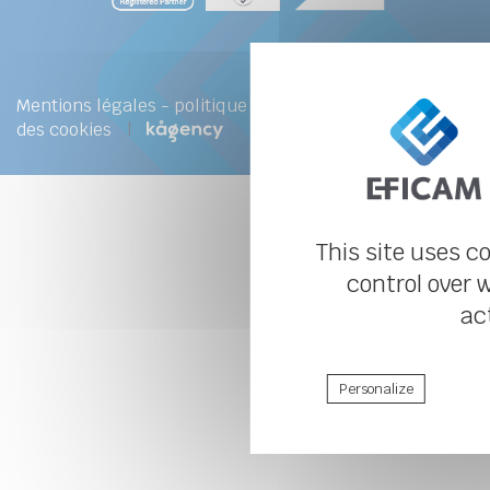
Mentions légales
-
politique de confidentialité
-
Gestion
des cookies
|
This site uses c
control over 
ac
Personalize