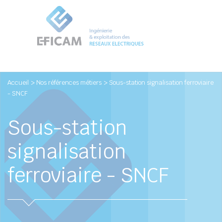
Accueil
> Nos références métiers
> Sous-station signalisation ferroviaire
- SNCF
Sous-station
signalisation
ferroviaire - SNCF